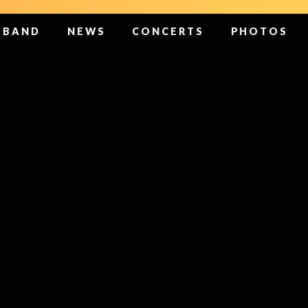
BAND
NEWS
CONCERTS
PHOTOS